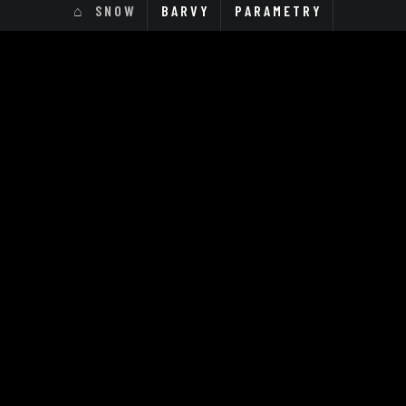
SNOW
BARVY
PARAMETRY
ProStar S4 Titan Nordic Pro 155 Intl (7S -
E/S)
559 900 Kč
Cena od
včetně DPH